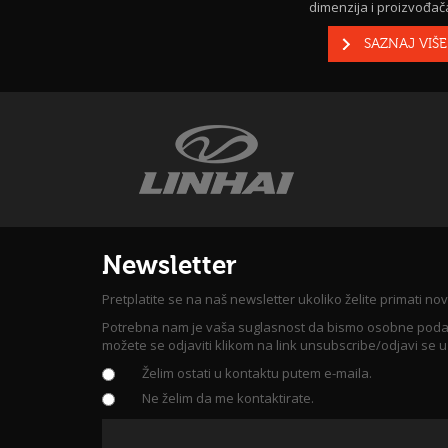
dimenzija i proizvođača
SAZNAJ VIŠE
Newsletter
Pretplatite se na naš newsletter ukoliko želite primati nov
Potrebna nam je vaša suglasnost da bismo osobne podatke, 
možete se odjaviti klikom na link unsubscribe/odjavi se 
Želim ostati u kontaktu putem e-maila.
Ne želim da me kontaktirate.