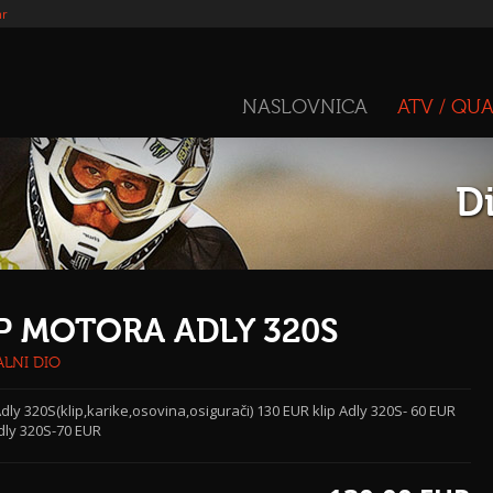
hr
NASLOVNICA
ATV / QU
Di
P MOTORA ADLY 320S
ALNI DIO
Adly 320S(klip,karike,osovina,osigurači) 130 EUR klip Adly 320S- 60 EUR
dly 320S-70 EUR