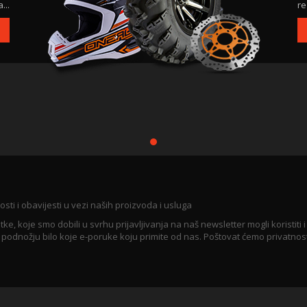
...
re
osti i obavijesti u vezi naših proizvoda i usluga
koje smo dobili u svrhu prijavljivanja na naš newsletter mogli koristiti i
u podnožju bilo koje e-poruke koju primite od nas. Poštovat ćemo privatnos