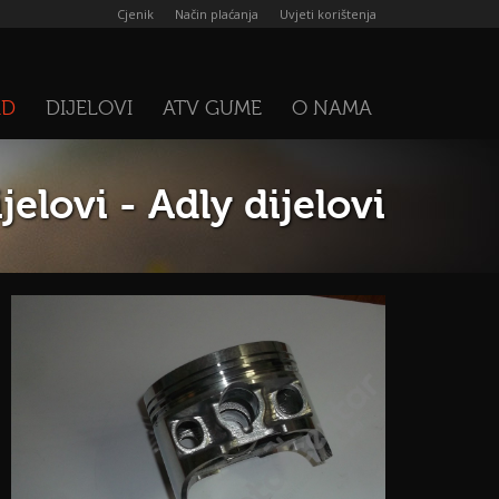
Cjenik
Način plaćanja
Uvjeti korištenja
AD
DIJELOVI
ATV GUME
O NAMA
jelovi - Adly dijelovi