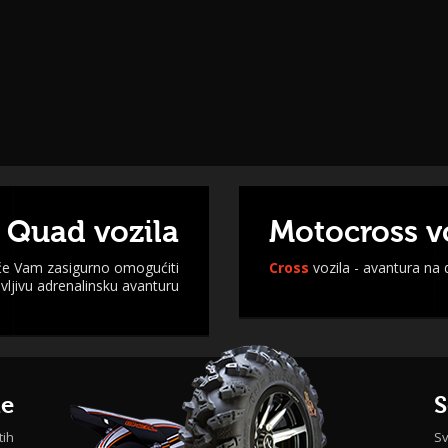
 Quad vozila
Motocross v
 će Vam zasigurno omogućiti
Cross
vozila - avantura na
ljivu adrenalinsku avanturu
me
S
tih
Sv