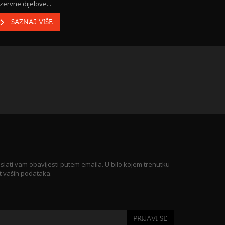
zervne dijelove...
SAZNAJ VIŠE
 slati vam obavijesti putem emaila. U bilo kojem trenutku
t vaših podataka.
PRIJAVI SE