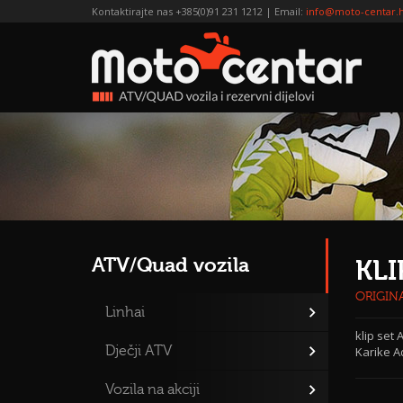
Kontaktirajte nas +385(0)91 231 1212 | Email:
info@moto-centar.
ATV/Quad vozila
KLI
ORIGIN
Linhai
klip set 
Dječji ATV
Karike A
Vozila na akciji