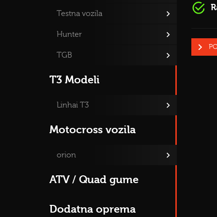
R
Testna vozila
Hunter
PO
TGB
T3 Modeli
Linhai T3
Motocross vozila
orion
ATV / Quad gume
Dodatna oprema