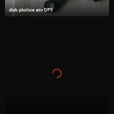
disk pločice atv DP3