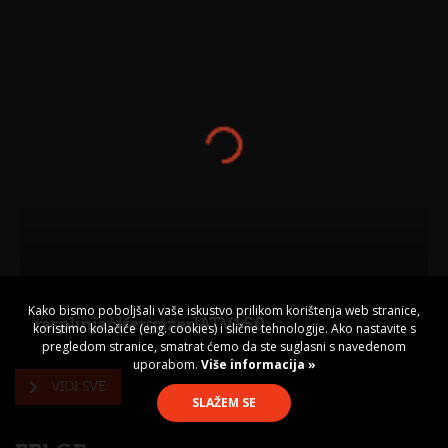
Kako bismo poboljšali vaše iskustvo prilikom korištenja web stranice,
rasplinjač(fergazer)ATV150
koristimo kolačiće (eng. cookies) i slične tehnologije. Ako nastavite s
pregledom stranice, smatrat ćemo da ste suglasni s navedenom
uporabom.
Više informacija »
VIDI SVE
SLAŽEM SE