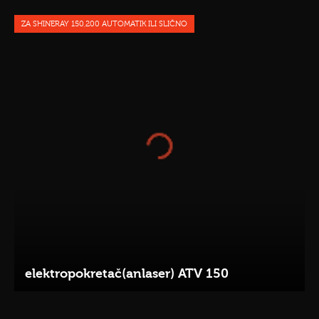
ZA SHINERAY 150,200 AUTOMATIK ILI SLIČNO
elektropokretač(anlaser) ATV 150