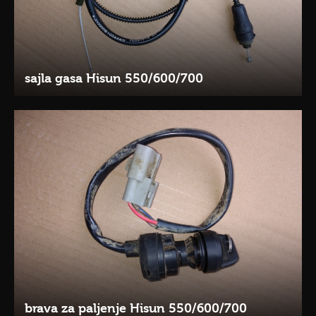
sajla gasa Hisun 550/600/700
brava za paljenje Hisun 550/600/700