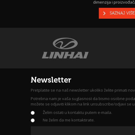
dimenzija i proizvođača
SAZNAJ VIŠE
Newsletter
Pretplatite se na naš newsletter ukoliko želite primati nov
Potrebna nam je vaša suglasnost da bismo osobne podatke, 
možete se odjaviti klikom na link unsubscribe/odjavi se 
Želim ostati u kontaktu putem e-maila.
Ne želim da me kontaktirate.