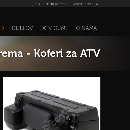
Cjenik
Način plaćanja
Uvjeti korištenja
AD
DIJELOVI
ATV GUME
O NAMA
ema - Koferi za ATV