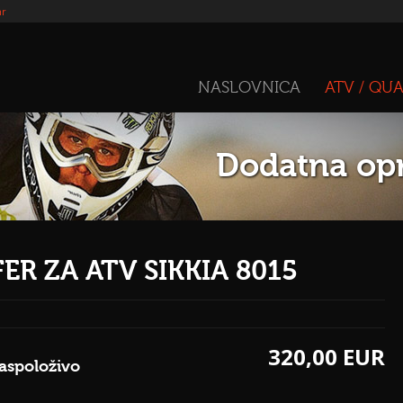
hr
NASLOVNICA
ATV / QU
Dodatna opr
ER ZA ATV SIKKIA 8015
320,00 EUR
aspoloživo