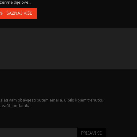
zervne dijelove...
SAZNAJ VIŠE
 slati vam obavijesti putem emaila. U bilo kojem trenutku
t vaših podataka.
PRIJAVI SE