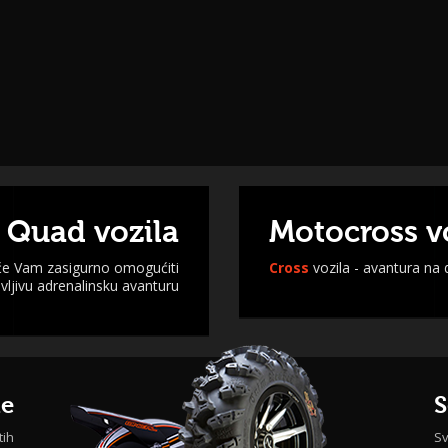
 Quad vozila
Motocross v
 će Vam zasigurno omogućiti
Cross
vozila - avantura na
ljivu adrenalinsku avanturu
me
S
tih
Sv