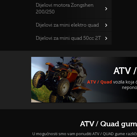
Dijelovi motora Zongshen
200/250
Dijelovi za mini elektro quad
Dijelovi za mini quad 50cc 2T
ATV /
ATV / Quad
vozila koja
neponov
ATV / Quad gu
U mogućnosti smo vam ponuditi ATV / QUAD gume različi