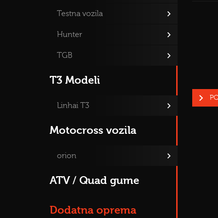
Testna vozila
Hunter
TGB
T3 Modeli
PO
Linhai T3
Motocross vozila
orion
ATV / Quad gume
Dodatna oprema