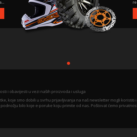
...
re
osti i obavijesti u vezi naših proizvoda i usluga
koje smo dobili u svrhu prijavljivanja na naš newsletter mogli koristiti i
u podnožju bilo koje e-poruke koju primite od nas. Poštovat ćemo privatnos