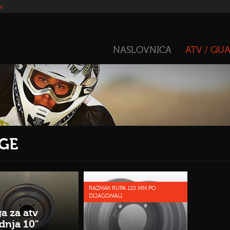
hr
NASLOVNICA
ATV / QU
GE
RAZMAK RUPA 110 MM PO
DIJAGONALI
ga za atv
dnja 10"