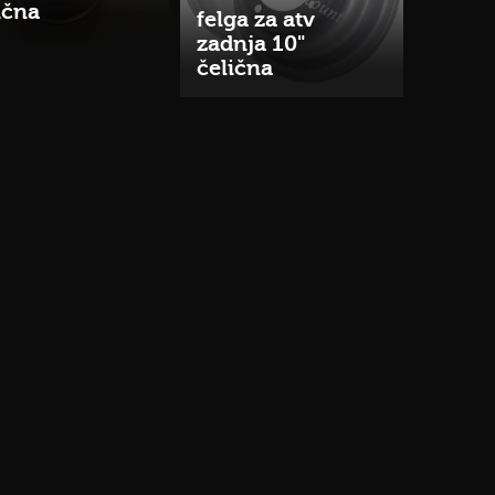
ična
felga za atv
zadnja 10"
čelična