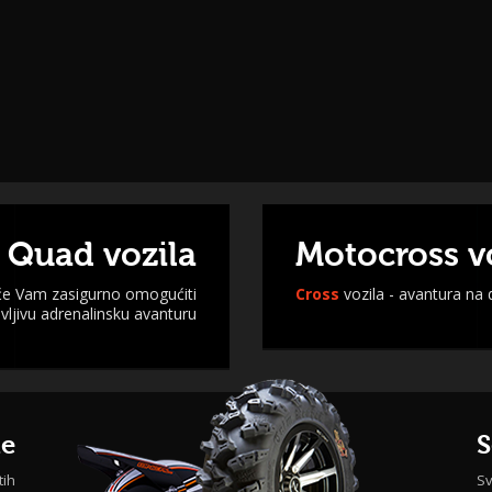
 Quad vozila
Motocross v
 će Vam zasigurno omogućiti
Cross
vozila - avantura na
ljivu adrenalinsku avanturu
me
S
tih
Sv