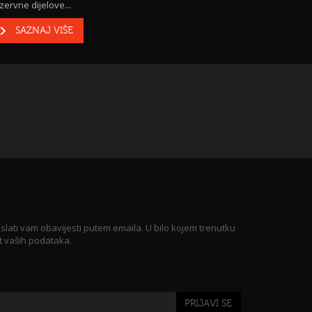
zervne dijelove...
SAZNAJ VIŠE
 slati vam obavijesti putem emaila. U bilo kojem trenutku
t vaših podataka.
PRIJAVI SE