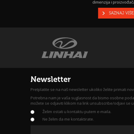
dimenzija i proizvođača
SAZNAJ VIŠE
Newsletter
Pretplatite se na naš newsletter ukoliko želite primati nov
Potrebna nam je vaša suglasnost da bismo osobne podatke, 
možete se odjaviti klikom na link unsubscribe/odjavi se 
Želim ostati u kontaktu putem e-maila.
Ne želim da me kontaktirate.