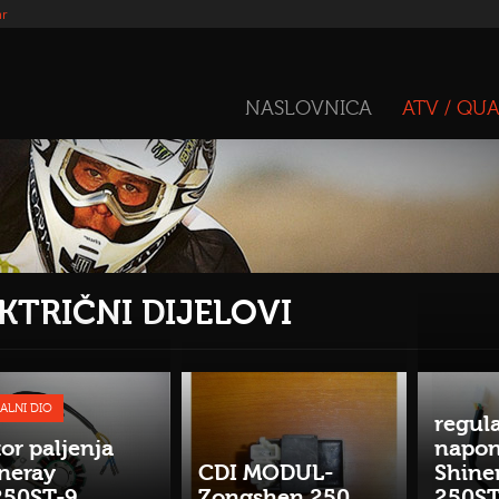
hr
NASLOVNICA
ATV / QU
KTRIČNI DIJELOVI
ALNI DIO
regul
tor paljenja
napon
neray
CDI MODUL-
Shine
250ST-9
Zongshen 250
250S