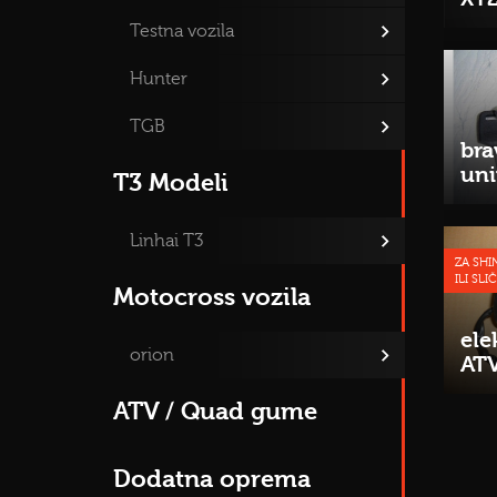
Testna vozila
Hunter
TGB
bra
uni
T3 Modeli
Linhai T3
ZA SHI
ILI SLI
Motocross vozila
ele
orion
ATV
ATV / Quad gume
Dodatna oprema