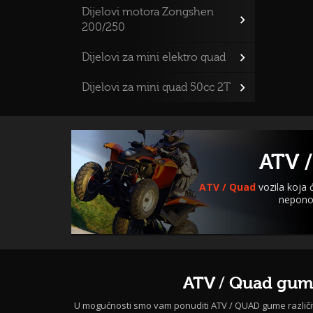
Dijelovi motora Zongshen
200/250
Dijelovi za mini elektro quad
Dijelovi za mini quad 50cc 2T
ATV /
ATV / Quad
vozila koja
neponov
ATV / Quad gu
U mogućnosti smo vam ponuditi ATV / QUAD gume različi