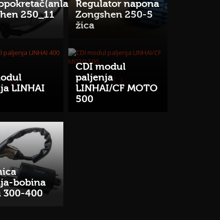
ropokretač(anlaser)
Regulator napona
hen 250_11
Zongshen 250-5
žica
CDI modul
odul
paljenja
nja LINHAI
LINHAI/CF MOTO
500
nica
nja-bobina
i 300-400