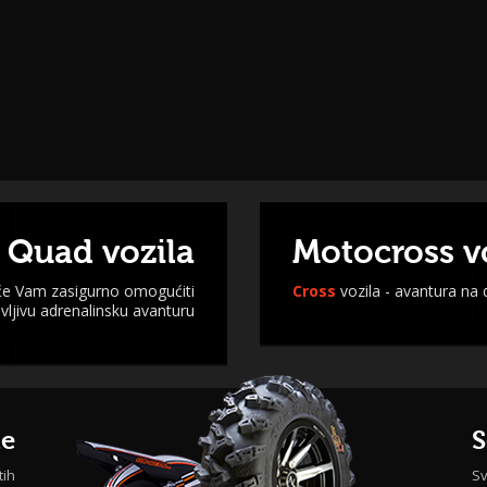
 Quad vozila
Motocross v
 će Vam zasigurno omogućiti
Cross
vozila - avantura na
ljivu adrenalinsku avanturu
me
S
tih
Sv