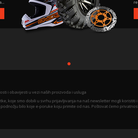
...
re
osti i obavijesti u vezi naših proizvoda i usluga
koje smo dobili u svrhu prijavljivanja na naš newsletter mogli koristiti i
u podnožju bilo koje e-poruke koju primite od nas. Poštovat ćemo privatnos