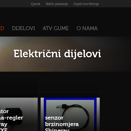
Cjenik
Način plaćanja
Uvjeti korištenja
AD
DIJELOVI
ATV GUME
O NAMA
Električni dijelovi
ator
a-regler
senzor
ray
brzinomjera
TXE
Shineray