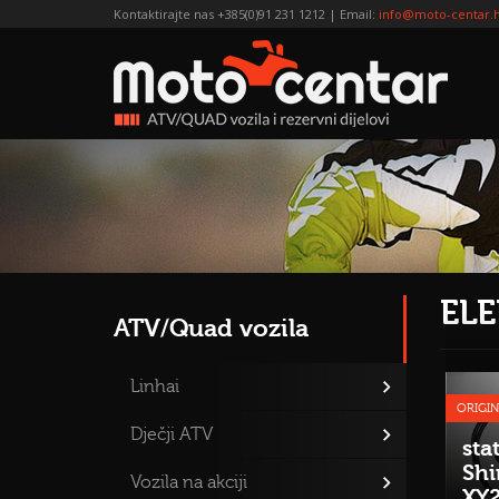
Kontaktirajte nas +385(0)91 231 1212 | Email:
info@moto-centar.
ELE
ATV/Quad vozila
Linhai
ORIGIN
Dječji ATV
sta
Shi
Vozila na akciji
XY