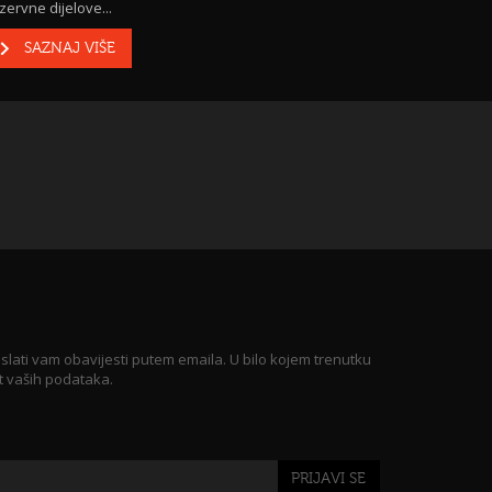
zervne dijelove...
SAZNAJ VIŠE
 slati vam obavijesti putem emaila. U bilo kojem trenutku
t vaših podataka.
PRIJAVI SE