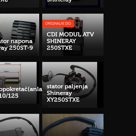
ORIGINALNI DIO
CDI MODUL ATV
ator napona
SHINERAY
ray 250ST-9
250STXE
stator paljenja
ropokretač(anlaser)
Shineray
10/125
XY250STXE