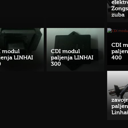
elekt
Zongs
zuba
CDI m
I modul
CDI modul
palje
jenja LINHAI
paljenja LINHAI
400
0
300
zavoj
palje
Linha