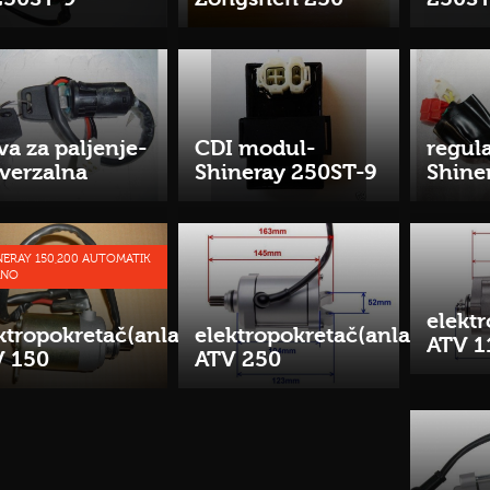
va za paljenje-
CDI modul-
regul
verzalna
Shineray 250ST-9
Shine
NERAY 150,200 AUTOMATIK
ČNO
elekt
ktropokretač(anlaser)
elektropokretač(anlaser)
ATV 1
 150
ATV 250