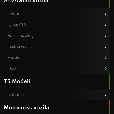
ATV/Quad vozila
Linhai
Dječji ATV
Vozila na akciji
Testna vozila
Hunter
TGB
T3 Modeli
Linhai T3
Motocross vozila